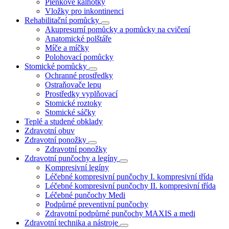
Plenkové kalhotky
Vložky pro inkontinenci
Rehabilitační pomůcky
Akupresurní pomůcky a pomůcky na cvičení
Anatomické polštáře
Míče a míčky
Polohovací pomůcky
Stomické pomůcky
Ochranné prostředky
Ostraňovače lepu
Prostředky vyplňovací
Stomické roztoky
Stomické sáčky
Teplé a studené obklady
Zdravotní obuv
Zdravotní ponožky
Zdravotní ponožky
Zdravotní punčochy a legíny
Kompresivní legíny
Léčebné kompresivní punčochy I. kompresivní třída
Léčebné kompresivní punčochy II. kompresivní třída
Léčebné punčochy Medi
Podpůrné preventivní punčochy
Zdravotní podpůrné punčochy MAXIS a medi
Zdravotní technika a nástroje