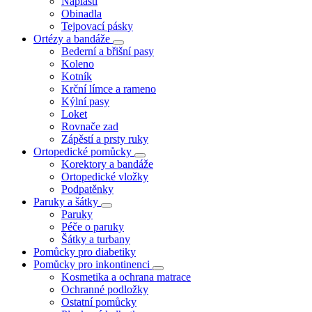
Náplasti
Obinadla
Tejpovací pásky
Ortézy a bandáže
Bederní a břišní pasy
Koleno
Kotník
Krční límce a rameno
Kýlní pasy
Loket
Rovnače zad
Zápěstí a prsty ruky
Ortopedické pomůcky
Korektory a bandáže
Ortopedické vložky
Podpatěnky
Paruky a šátky
Paruky
Péče o paruky
Šátky a turbany
Pomůcky pro diabetiky
Pomůcky pro inkontinenci
Kosmetika a ochrana matrace
Ochranné podložky
Ostatní pomůcky