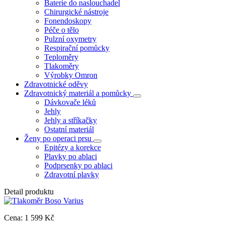
Baterie do naslouchadel
Chirurgické nástroje
Fonendoskopy
Péče o tělo
Pulzní oxymetry
Respirační pomůcky
Teploměry
Tlakoměry
Výrobky Omron
Zdravotnické oděvy
Zdravotnický materiál a pomůcky
Dávkovače léků
Jehly
Jehly a stříkačky
Ostatní materiál
Ženy po operaci prsu
Epitézy a korekce
Plavky po ablaci
Podprsenky po ablaci
Zdravotní plavky
Detail produktu
Cena:
1 599
Kč