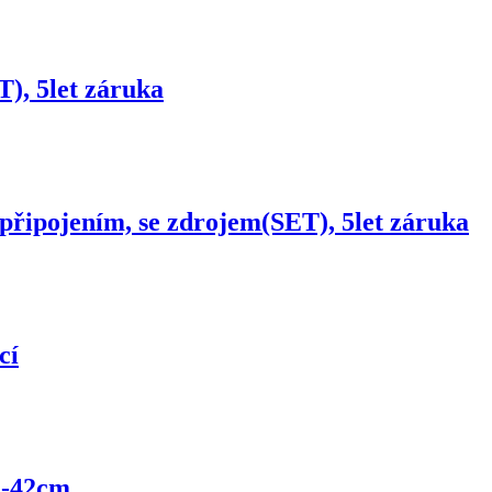
, 5let záruka
řipojením, se zdrojem(SET), 5let záruka
cí
2-42cm