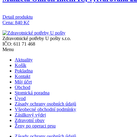
Detail produktu
Cena:
840
Kč
Zdravotnické potřeby U pošty s.r.o.
IČO: 611 71 468
Menu
Aktuality
Košík
Pokladna
Kontakt
Můj účet
Obchod
Stomická poradna
Úvod
Zásady ochrany osobních údajů
Všeobecné obchodní podmínky
Zásilkový výdej
Zdravotní obuv
Ženy po operaci prsu
Zásady ochrany osobních údajů