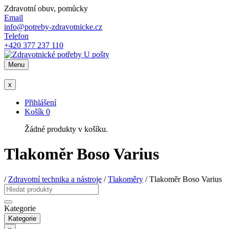
Zdravotní obuv, pomůcky
Email
info@potreby-zdravotnicke.cz
Telefon
+420 377 237 110
Menu
x
Přihlášení
Košík
0
Žádné produkty v košíku.
Tlakoměr Boso Varius
/
Zdravotní technika a nástroje
/
Tlakoměry
/ Tlakoměr Boso Varius
Kategorie
Kategorie