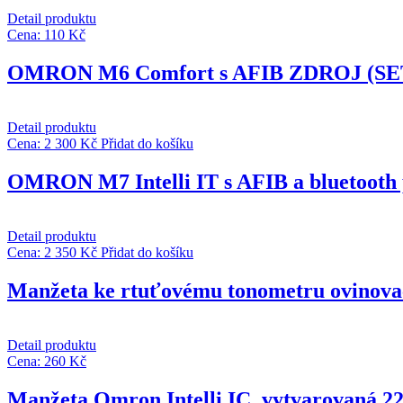
Detail produktu
Cena:
110
Kč
OMRON M6 Comfort s AFIB ZDROJ (SET)
Detail produktu
Cena:
2 300
Kč
Přidat do košíku
OMRON M7 Intelli IT s AFIB a bluetooth p
Detail produktu
Cena:
2 350
Kč
Přidat do košíku
Manžeta ke rtuťovému tonometru ovinova
Detail produktu
Cena:
260
Kč
Manžeta Omron Intelli IC, vytvarovaná 2