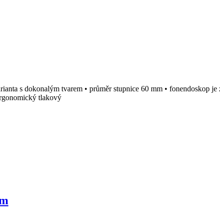
rianta s dokonalým tvarem • průměr stupnice 60 mm • fonendoskop je
 ergonomický tlakový
em