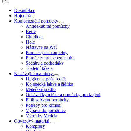
x
Dezinfekce
Hojení ran
Kompenzační pomůcky
Antidekubitní pomůcky
Berle
Chodítka
Hole
Nástavce na WC
Pomůcky do koupelny
Pomůcky pro sebeobsluhu
Sedáky a podsedáky
Toaletní křesla
Nastávající maminky
Hygiena a péče o dítě
Kojenecké lahve a šidítka
Mateřské prádlo
Odsávačky mléka a pomůcky pro kojení
Philips Avent pomůcky
Potřeby pro krmení
Výbava do porodnice
Výrobky Medela
Obvazový materiál
Kompresy